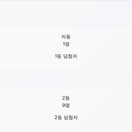
자동
1
명
1등 당첨자
2등
9
명
2등 당첨자