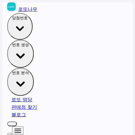
로또나우
당첨번호
번호 생성
번호 분석
로또 명당
판매점 찾기
블로그