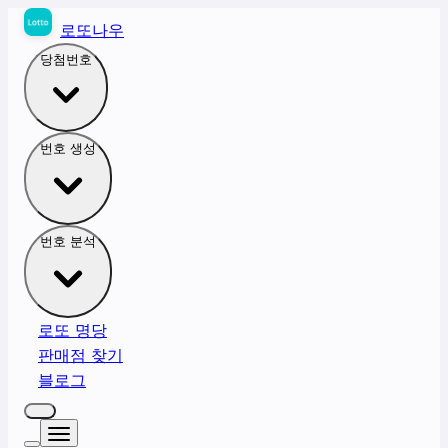
로또나우
당첨번호
번호 생성
번호 분석
로또 명당
판매점 찾기
블로그