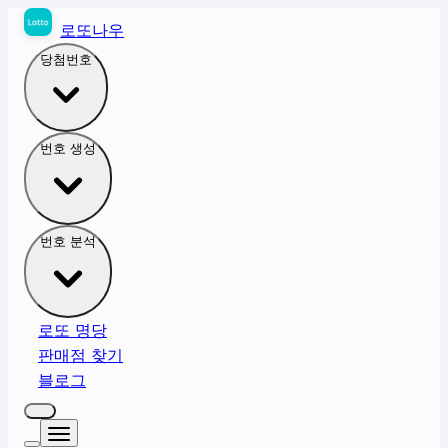
로또나우
당첨번호
번호 생성
번호 분석
로또 명당
판매점 찾기
블로그