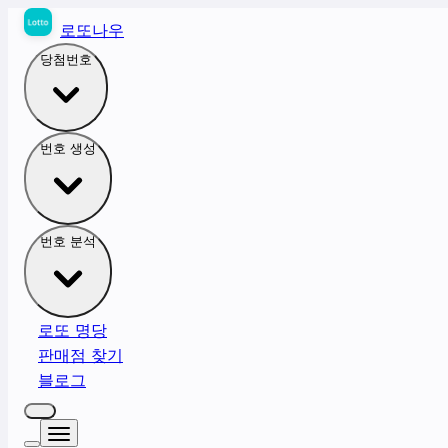
로또나우
당첨번호
번호 생성
번호 분석
로또 명당
판매점 찾기
블로그