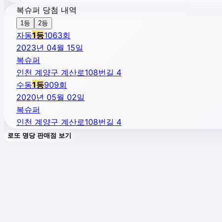
복슈퍼 당첨 내역
1등
2등
자동
1
등
1063
회
2023년 04월 15일
복슈퍼
인천 계양구 계산로108번길 4
수동
1
등
909
회
2020년 05월 02일
복슈퍼
인천 계양구 계산로108번길 4
로또 명당 판매점 보기