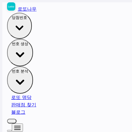
로또나우
당첨번호
번호 생성
번호 분석
로또 명당
판매점 찾기
블로그