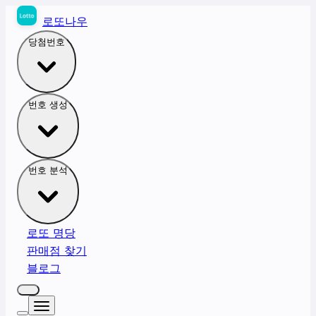
로또나우
당첨번호
번호 생성
번호 분석
로또 명당
판매점 찾기
블로그