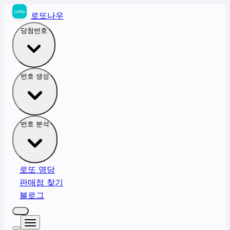
로또나우
당첨번호
번호 생성
번호 분석
로또 명당
판매점 찾기
블로그