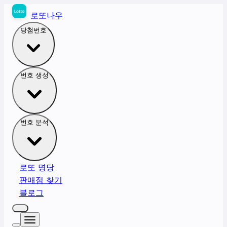
로또나우
당첨번호
번호 생성
번호 분석
로또 명당
판매점 찾기
블로그