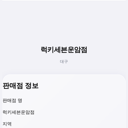
럭키세븐운암점
대구
판매점 정보
판매점 명
럭키세븐운암점
지역