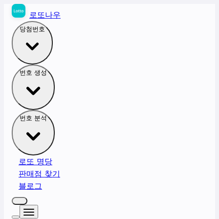
로또나우
당첨번호
번호 생성
번호 분석
로또 명당
판매점 찾기
블로그