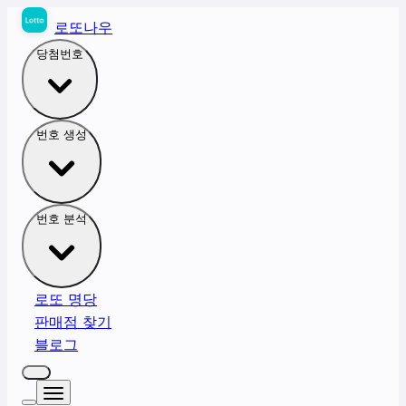
로또나우
당첨번호
번호 생성
번호 분석
로또 명당
판매점 찾기
블로그