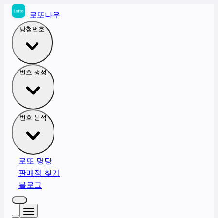
로또나우
당첨번호
번호 생성
번호 분석
로또 명당
판매점 찾기
블로그