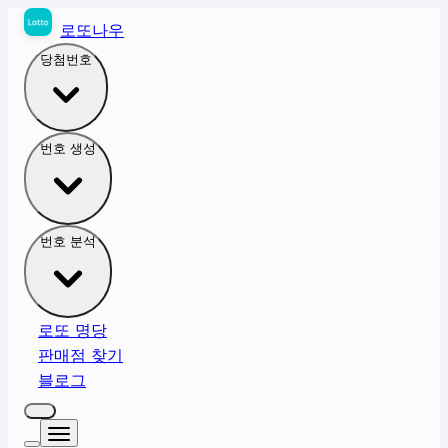
로또나우
당첨번호
번호 생성
번호 분석
로또 명당
판매점 찾기
블로그