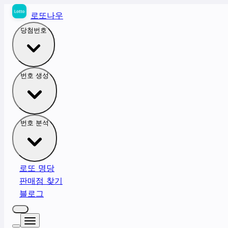
로또나우
당첨번호
번호 생성
번호 분석
로또 명당
판매점 찾기
블로그