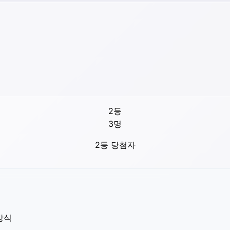
2등
3
명
2등 당첨자
방식