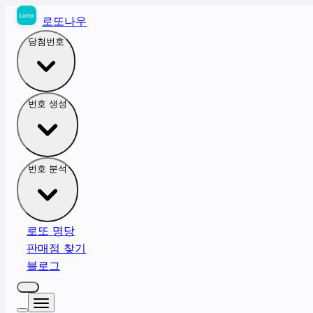
로또나우
당첨번호
번호 생성
번호 분석
로또 명당
판매점 찾기
블로그