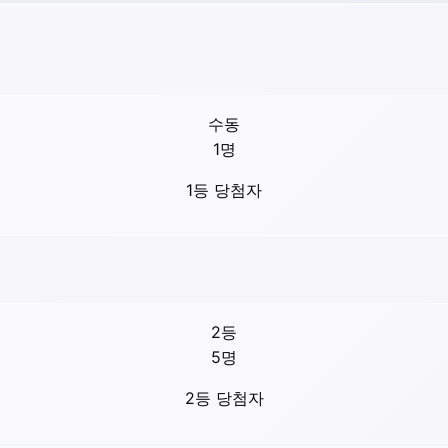
수동
1
명
1등 당첨자
2등
5
명
2등 당첨자