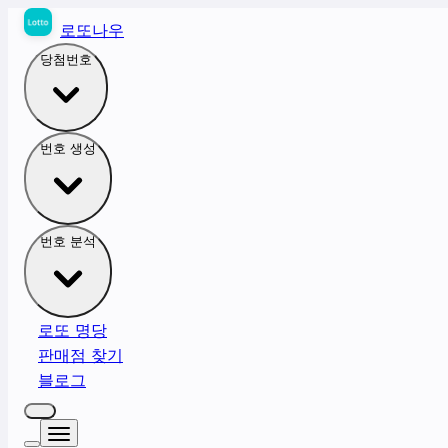
로또나우
당첨번호
번호 생성
번호 분석
로또 명당
판매점 찾기
블로그