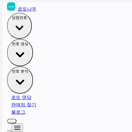
로또나우
당첨번호
번호 생성
번호 분석
로또 명당
판매점 찾기
블로그