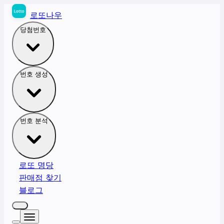
로또나우
당첨번호
번호 생성
번호 분석
로또 명당
판매점 찾기
블로그