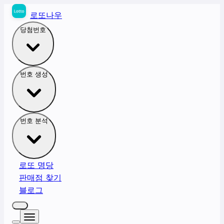
로또나우
당첨번호
번호 생성
번호 분석
로또 명당
판매점 찾기
블로그