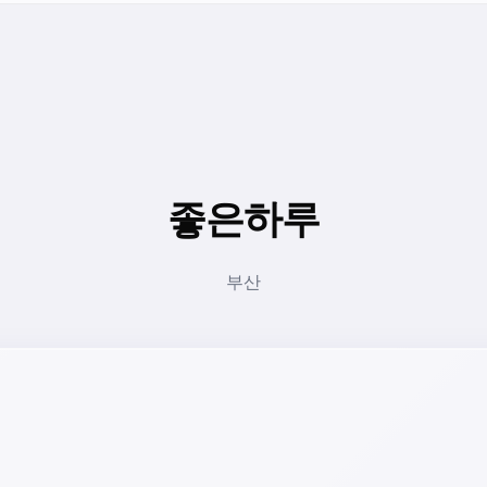
좋은하루
부산