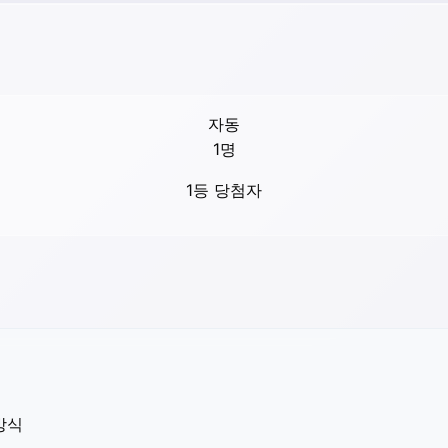
자동
1
명
1등 당첨자
방식