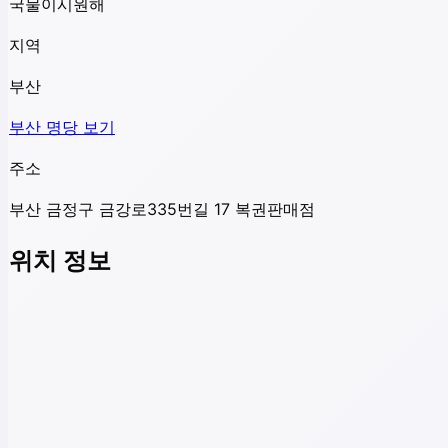
국물이시원해
지역
부산
부산
명당 보기
주소
부산 금정구 금강로335번길 17 복권판매점
위치 정보