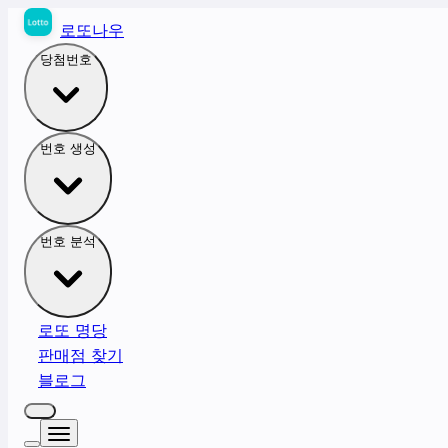
로또나우
당첨번호
번호 생성
번호 분석
로또 명당
판매점 찾기
블로그