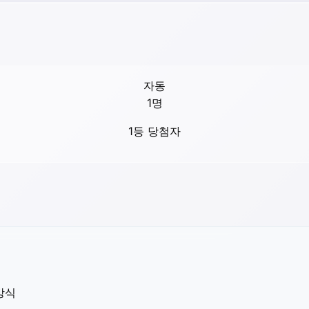
자동
1
명
1등 당첨자
방식