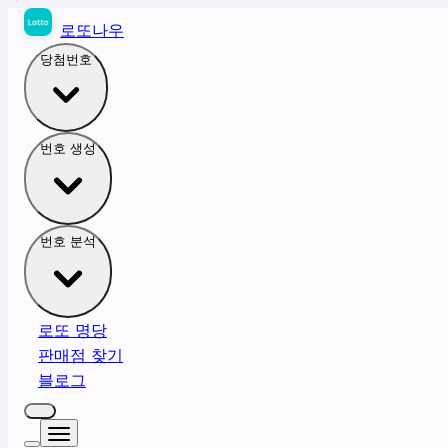
로또나우
당첨번호
번호 생성
번호 분석
로또 명당
판매점 찾기
블로그