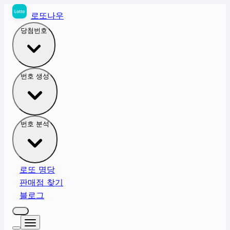
로또나우
당첨번호
번호 생성
번호 분석
로또 명당
판매점 찾기
블로그