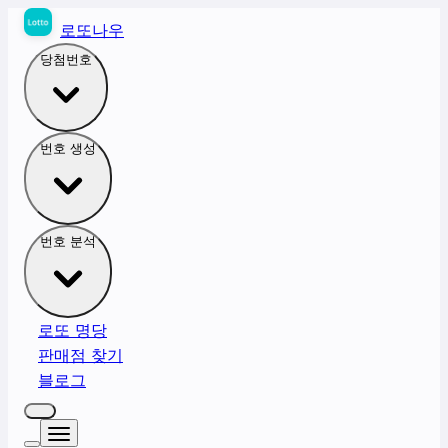
로또나우
당첨번호
번호 생성
번호 분석
로또 명당
판매점 찾기
블로그