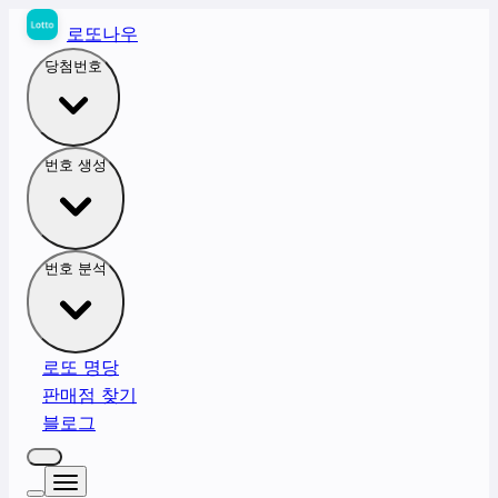
로또나우
당첨번호
번호 생성
번호 분석
로또 명당
판매점 찾기
블로그