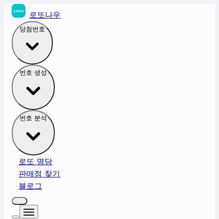
로또나우
당첨번호
번호 생성
번호 분석
로또 명당
판매점 찾기
블로그