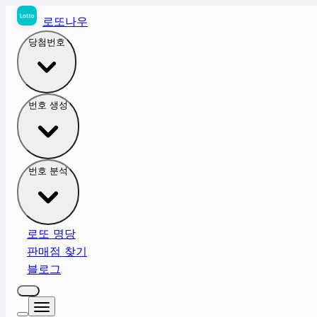
로또나우
당첨번호
번호 생성
번호 분석
로또 명당
판매점 찾기
블로그