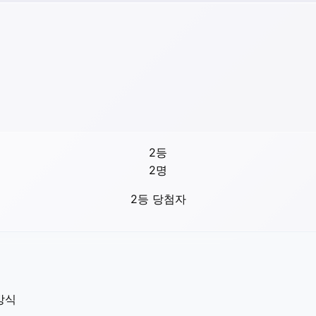
2등
2
명
2등 당첨자
방식