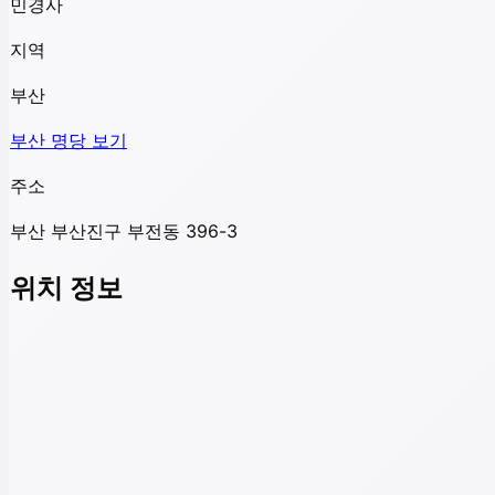
민경사
지역
부산
부산
명당 보기
주소
부산 부산진구 부전동 396-3
위치 정보