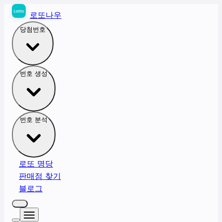
로또나우
당첨번호
번호 생성
번호 분석
로또 명당
판매점 찾기
블로그