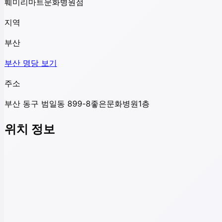
훼미리마트문화병원점
지역
부산
부산
명당 보기
주소
부산 동구 범일동 899-8좋은문화병원1층
위치 정보