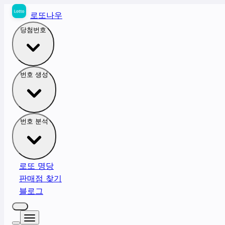
로또나우
당첨번호
번호 생성
번호 분석
로또 명당
판매점 찾기
블로그