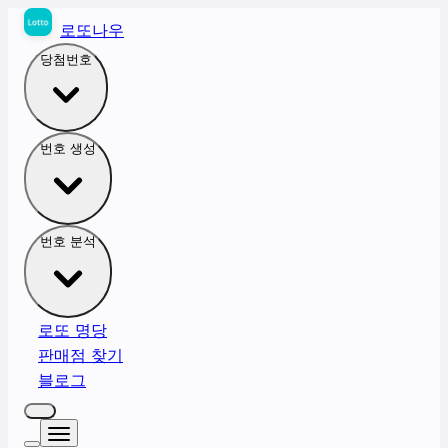
로또나우
당첨번호
번호 생성
번호 분석
로또 명당
판매점 찾기
블로그