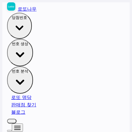
로또나우
당첨번호
번호 생성
번호 분석
로또 명당
판매점 찾기
블로그