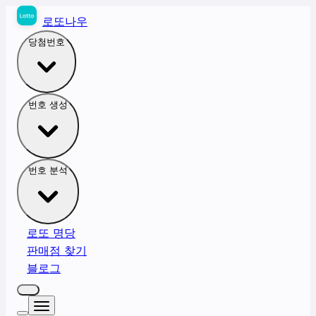
로또나우
당첨번호
번호 생성
번호 분석
로또 명당
판매점 찾기
블로그