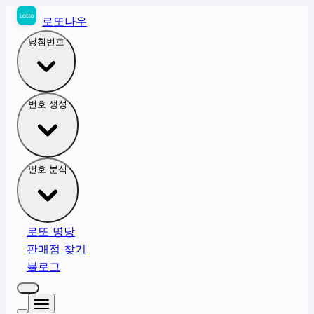
로또나우
당첨번호
번호 생성
번호 분석
로또 명당
판매점 찾기
블로그