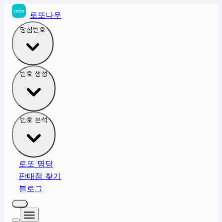
로또나우
당첨번호
번호 생성
번호 분석
로또 명당
판매점 찾기
블로그