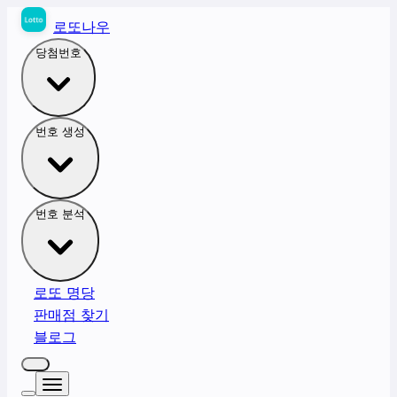
로또나우
당첨번호
번호 생성
번호 분석
로또 명당
판매점 찾기
블로그