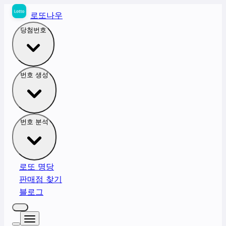
로또나우
당첨번호
번호 생성
번호 분석
로또 명당
판매점 찾기
블로그