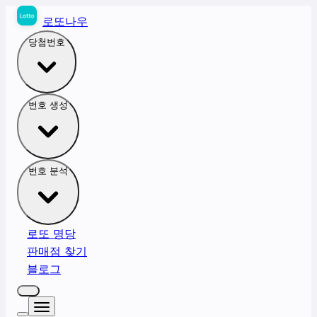
로또나우
당첨번호
번호 생성
번호 분석
로또 명당
판매점 찾기
블로그