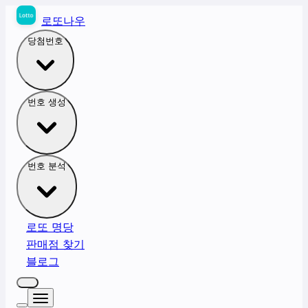
로또나우
당첨번호
번호 생성
번호 분석
로또 명당
판매점 찾기
블로그