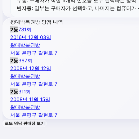
수동:
구매자가 직접 6개의 번호를 모두 선택하는 방식
반자동:
일부는 구매자가 선택하고, 나머지는 컴퓨터가
왕대박복권방 당첨 내역
2
등
731
회
2016년 12월 03일
왕대박복권방
서울 은평구 갈현로 7
2
등
367
회
2009년 12월 12일
왕대박복권방
서울 은평구 갈현로 7
2
등
311
회
2008년 11월 15일
왕대박복권방
서울 은평구 갈현로 7
로또 명당 판매점 보기