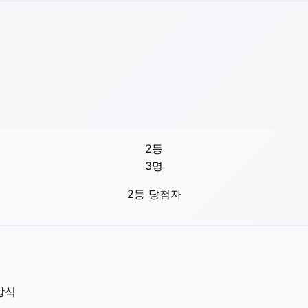
2등
3
명
2등 당첨자
방식