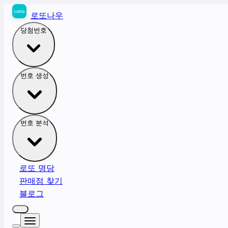
로또나우
당첨번호
번호 생성
번호 분석
로또 명당
판매점 찾기
블로그