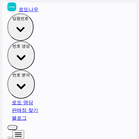
로또나우
당첨번호
번호 생성
번호 분석
로또 명당
판매점 찾기
블로그