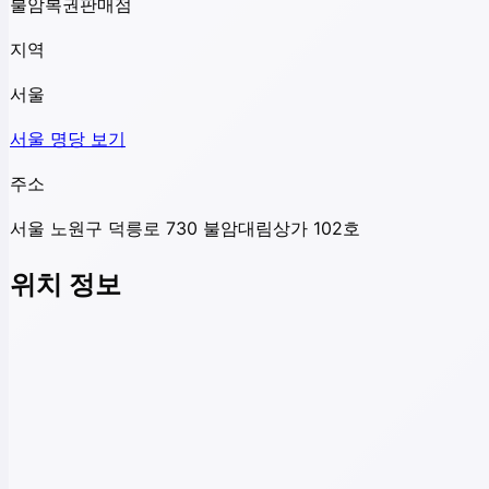
불암복권판매점
지역
서울
서울
명당 보기
주소
서울 노원구 덕릉로 730 불암대림상가 102호
위치 정보