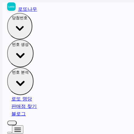
로또나우
당첨번호
번호 생성
번호 분석
로또 명당
판매점 찾기
블로그