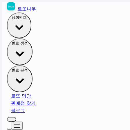
로또나우
당첨번호
번호 생성
번호 분석
로또 명당
판매점 찾기
블로그