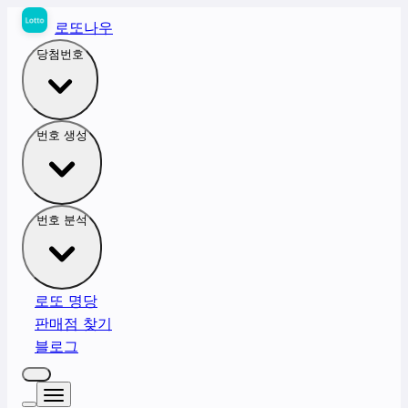
로또나우
당첨번호
번호 생성
번호 분석
로또 명당
판매점 찾기
블로그