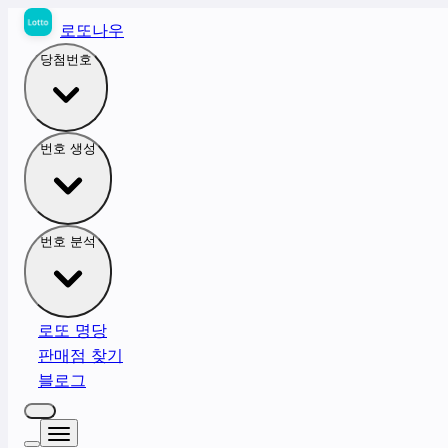
로또나우
당첨번호
번호 생성
번호 분석
로또 명당
판매점 찾기
블로그