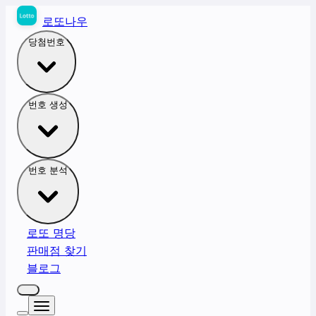
로또나우
당첨번호
번호 생성
번호 분석
로또 명당
판매점 찾기
블로그