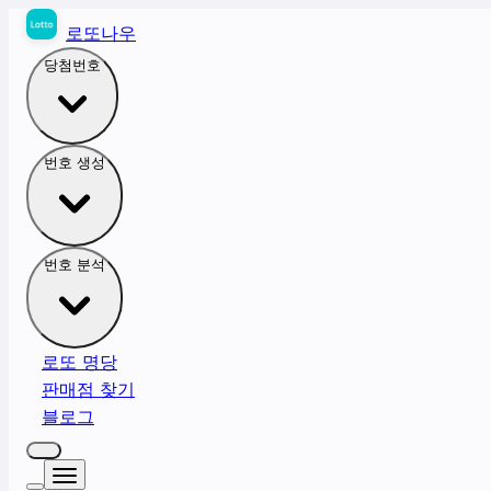
로또나우
당첨번호
번호 생성
번호 분석
로또 명당
판매점 찾기
블로그