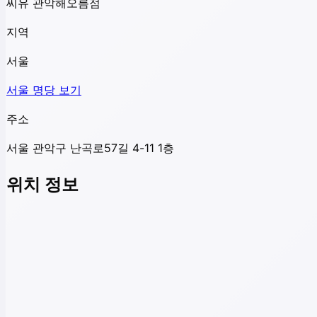
씨유 관악해오름점
지역
서울
서울
명당 보기
주소
서울 관악구 난곡로57길 4-11 1층
위치 정보