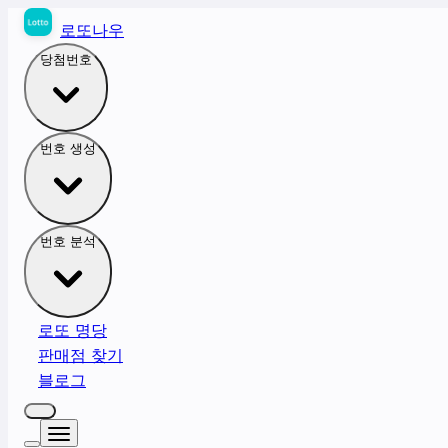
로또나우
당첨번호
번호 생성
번호 분석
로또 명당
판매점 찾기
블로그