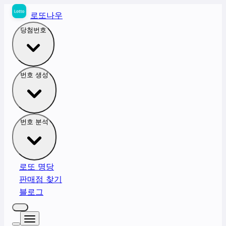
로또나우
당첨번호
번호 생성
번호 분석
로또 명당
판매점 찾기
블로그