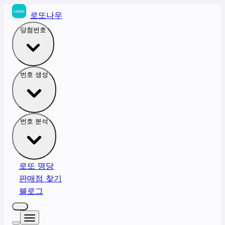
로또나우
당첨번호
번호 생성
번호 분석
로또 명당
판매점 찾기
블로그