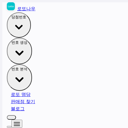
로또나우
당첨번호
번호 생성
번호 분석
로또 명당
판매점 찾기
블로그